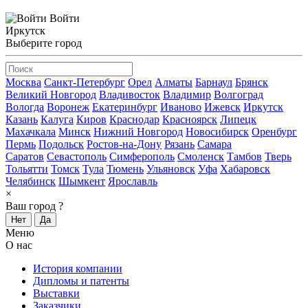
Войти
Иркутск
Выберите город
Москва
Санкт-Петербург
Орел
Алматы
Барнаул
Брянск
Великий Новгород
Владивосток
Владимир
Волгоград
Вологда
Воронеж
Екатеринбург
Иваново
Ижевск
Иркутск
Казань
Калуга
Киров
Краснодар
Красноярск
Липецк
Махачкала
Минск
Нижний Новгород
Новосибирск
Оренбург
Пермь
Подольск
Ростов-на-Дону
Рязань
Самара
Саратов
Севастополь
Симферополь
Смоленск
Тамбов
Тверь
Тольятти
Томск
Тула
Тюмень
Ульяновск
Уфа
Хабаровск
Челябинск
Шымкент
Ярославль
×
Ваш город
?
Нет
Да
Меню
О нас
История компании
Дипломы и патенты
Выставки
Заказчики