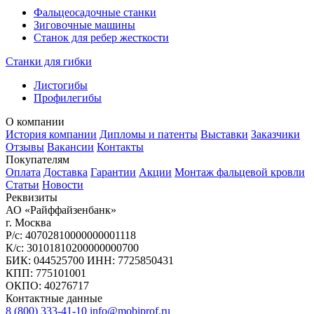
Фальцеосадочные станки
Зиговочные машины
Станок для ребер жесткости
Станки для гибки
Листогибы
Профилегибы
О компании
История компании
Дипломы и патенты
Выставки
Заказчики
Отзывы
Вакансии
Контакты
Покупателям
Оплата
Доставка
Гарантии
Акции
Монтаж фальцевой кровли
Статьи
Новости
Реквизиты
АО «Райффайзенбанк»
г. Москва
Р/с: 40702810000000001118
К/с: 30101810200000000700
БИК: 044525700 ИНН: 7725850431
КПП: 775101001
ОКПО: 40276717
Контактные данные
8 (800) 333-41-10
info@mobiprof.ru