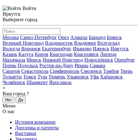
Войти
Иркутск
Выберите город
Москва
Санкт-Петербург
Орел
Алматы
Барнаул
Брянск
Великий Новгород
Владивосток
Владимир
Волгоград
Вологда
Воронеж
Екатеринбург
Иваново
Ижевск
Иркутск
Казань
Калуга
Киров
Краснодар
Красноярск
Липецк
Махачкала
Минск
Нижний Новгород
Новосибирск
Оренбург
Пермь
Подольск
Ростов-на-Дону
Рязань
Самара
Саратов
Севастополь
Симферополь
Смоленск
Тамбов
Тверь
Тольятти
Томск
Тула
Тюмень
Ульяновск
Уфа
Хабаровск
Челябинск
Шымкент
Ярославль
×
Ваш город
?
Нет
Да
Меню
О нас
История компании
Дипломы и патенты
Выставки
Заказчики