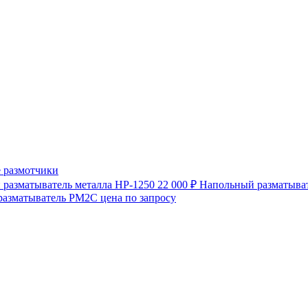
 размотчики
разматыватель металла HP-1250
22 000 ₽
Напольный разматыват
разматыватель РМ2С
цена по запросу