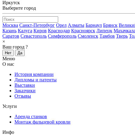
Иркутск
Выберите город
Москва
Санкт-Петербург
Орел
Алматы
Барнаул
Брянск
Велики
Казань
Калуга
Киров
Краснодар
Красноярск
Липецк
Махачкал
Саратов
Севастополь
Симферополь
Смоленск
Тамбов
Тверь
То
×
Ваш город
?
Нет
Да
Меню
О нас
История компании
Дипломы и патенты
Выставки
Заказчики
Отзывы
Услуги
Аренда станков
Монтаж фальцевой кровли
Инфо