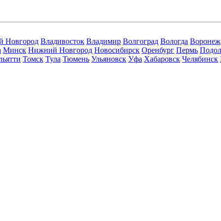
й Новгород
Владивосток
Владимир
Волгоград
Вологда
Воронеж
а
Минск
Нижний Новгород
Новосибирск
Оренбург
Пермь
Подол
льятти
Томск
Тула
Тюмень
Ульяновск
Уфа
Хабаровск
Челябинск