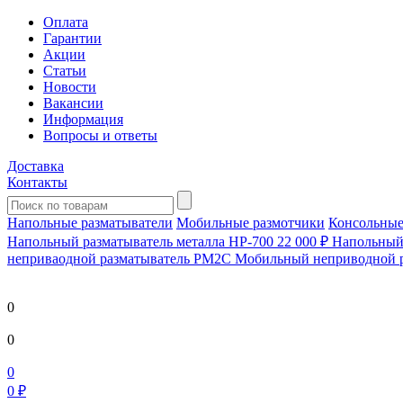
Оплата
Гарантии
Акции
Статьи
Новости
Вакансии
Информация
Вопросы и ответы
Доставка
Контакты
Напольные разматыватели
Мобильные размотчики
Консольные
Напольный разматыватель металла HP-700
22 000 ₽
Напольный 
непривaодной разматыватель РМ2С Мобильный неприводной 
0
0
0
0 ₽