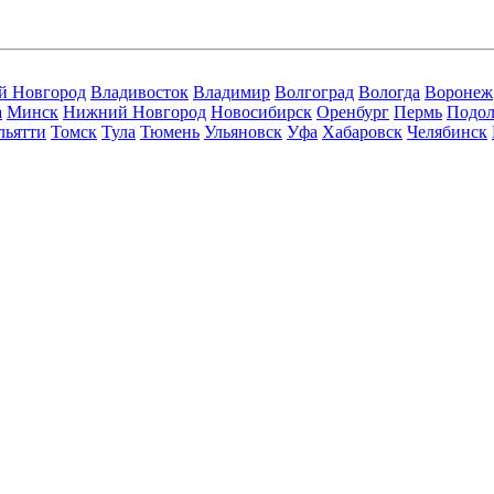
й Новгород
Владивосток
Владимир
Волгоград
Вологда
Воронеж
а
Минск
Нижний Новгород
Новосибирск
Оренбург
Пермь
Подол
льятти
Томск
Тула
Тюмень
Ульяновск
Уфа
Хабаровск
Челябинск