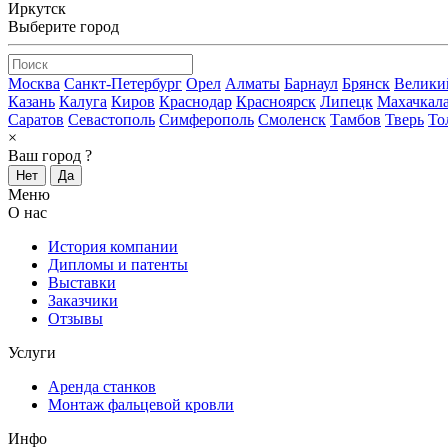
Иркутск
Выберите город
Москва
Санкт-Петербург
Орел
Алматы
Барнаул
Брянск
Велики
Казань
Калуга
Киров
Краснодар
Красноярск
Липецк
Махачкал
Саратов
Севастополь
Симферополь
Смоленск
Тамбов
Тверь
То
×
Ваш город
?
Нет
Да
Меню
О нас
История компании
Дипломы и патенты
Выставки
Заказчики
Отзывы
Услуги
Аренда станков
Монтаж фальцевой кровли
Инфо