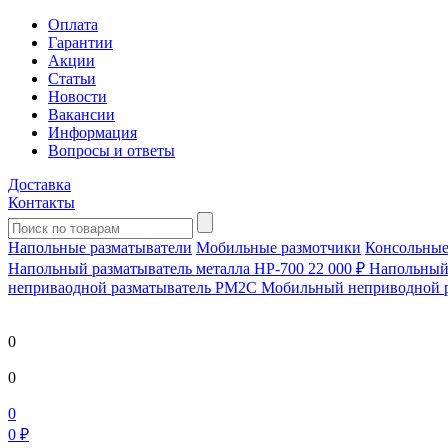
Оплата
Гарантии
Акции
Статьи
Новости
Вакансии
Информация
Вопросы и ответы
Доставка
Контакты
Напольные разматыватели
Мобильные размотчики
Консольные
Напольный разматыватель металла HP-700
22 000 ₽
Напольный 
непривaодной разматыватель РМ2С Мобильный неприводной 
0
0
0
0 ₽