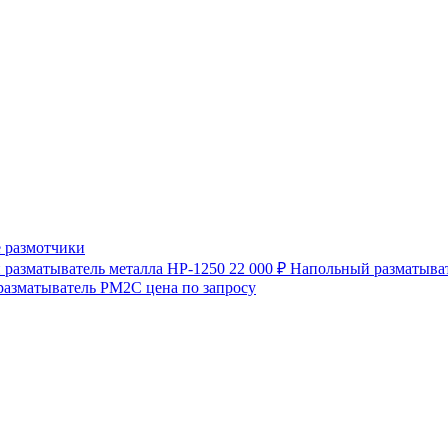
 размотчики
разматыватель металла HP-1250
22 000 ₽
Напольный разматыват
разматыватель РМ2С
цена по запросу