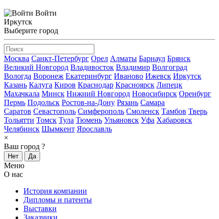
Войти
Иркутск
Выберите город
Москва
Санкт-Петербург
Орел
Алматы
Барнаул
Брянск
Великий Новгород
Владивосток
Владимир
Волгоград
Вологда
Воронеж
Екатеринбург
Иваново
Ижевск
Иркутск
Казань
Калуга
Киров
Краснодар
Красноярск
Липецк
Махачкала
Минск
Нижний Новгород
Новосибирск
Оренбург
Пермь
Подольск
Ростов-на-Дону
Рязань
Самара
Саратов
Севастополь
Симферополь
Смоленск
Тамбов
Тверь
Тольятти
Томск
Тула
Тюмень
Ульяновск
Уфа
Хабаровск
Челябинск
Шымкент
Ярославль
×
Ваш город
?
Нет
Да
Меню
О нас
История компании
Дипломы и патенты
Выставки
Заказчики