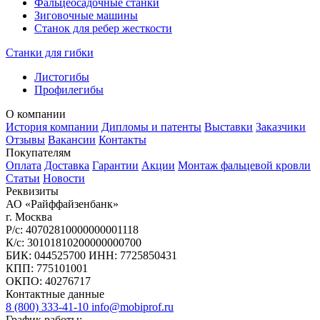
Фальцеосадочные станки
Зиговочные машины
Станок для ребер жесткости
Станки для гибки
Листогибы
Профилегибы
О компании
История компании
Дипломы и патенты
Выставки
Заказчики
Отзывы
Вакансии
Контакты
Покупателям
Оплата
Доставка
Гарантии
Акции
Монтаж фальцевой кровли
Статьи
Новости
Реквизиты
АО «Райффайзенбанк»
г. Москва
Р/с: 40702810000000001118
К/с: 30101810200000000700
БИК: 044525700 ИНН: 7725850431
КПП: 775101001
ОКПО: 40276717
Контактные данные
8 (800) 333-41-10
info@mobiprof.ru
График работы: