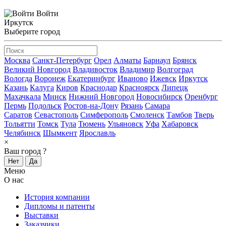
Войти
Иркутск
Выберите город
Москва
Санкт-Петербург
Орел
Алматы
Барнаул
Брянск
Великий Новгород
Владивосток
Владимир
Волгоград
Вологда
Воронеж
Екатеринбург
Иваново
Ижевск
Иркутск
Казань
Калуга
Киров
Краснодар
Красноярск
Липецк
Махачкала
Минск
Нижний Новгород
Новосибирск
Оренбург
Пермь
Подольск
Ростов-на-Дону
Рязань
Самара
Саратов
Севастополь
Симферополь
Смоленск
Тамбов
Тверь
Тольятти
Томск
Тула
Тюмень
Ульяновск
Уфа
Хабаровск
Челябинск
Шымкент
Ярославль
×
Ваш город
?
Нет
Да
Меню
О нас
История компании
Дипломы и патенты
Выставки
Заказчики