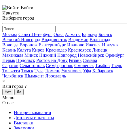
Войти
Иркутск
Выберите город
Москва
Санкт-Петербург
Орел
Алматы
Барнаул
Брянск
Великий Новгород
Владивосток
Владимир
Волгоград
Вологда
Воронеж
Екатеринбург
Иваново
Ижевск
Иркутск
Казань
Калуга
Киров
Краснодар
Красноярск
Липецк
Махачкала
Минск
Нижний Новгород
Новосибирск
Оренбург
Пермь
Подольск
Ростов-на-Дону
Рязань
Самара
Саратов
Севастополь
Симферополь
Смоленск
Тамбов
Тверь
Тольятти
Томск
Тула
Тюмень
Ульяновск
Уфа
Хабаровск
Челябинск
Шымкент
Ярославль
×
Ваш город
?
Нет
Да
Меню
О нас
История компании
Дипломы и патенты
Выставки
Заказчики