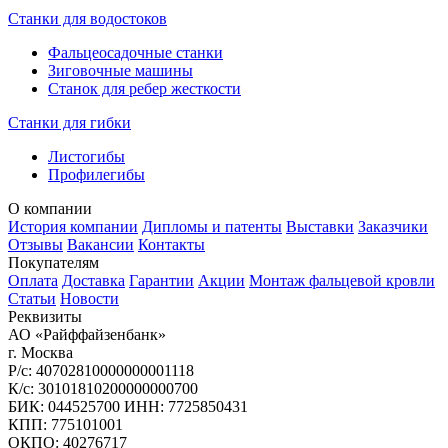
Станки для водостоков
Фальцеосадочные станки
Зиговочные машины
Станок для ребер жесткости
Станки для гибки
Листогибы
Профилегибы
О компании
История компании
Дипломы и патенты
Выставки
Заказчики
Отзывы
Вакансии
Контакты
Покупателям
Оплата
Доставка
Гарантии
Акции
Монтаж фальцевой кровли
Статьи
Новости
Реквизиты
АО «Райффайзенбанк»
г. Москва
Р/с: 40702810000000001118
К/с: 30101810200000000700
БИК: 044525700 ИНН: 7725850431
КПП: 775101001
ОКПО: 40276717