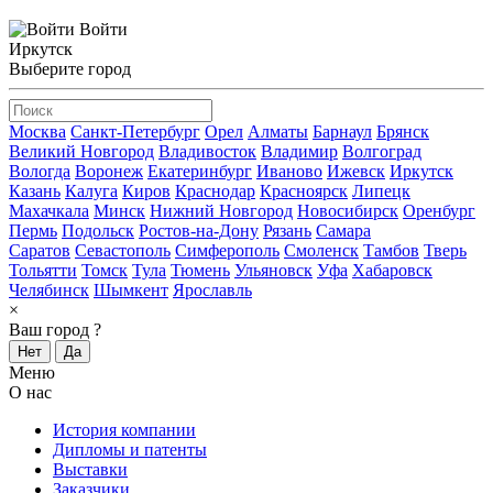
Войти
Иркутск
Выберите город
Москва
Санкт-Петербург
Орел
Алматы
Барнаул
Брянск
Великий Новгород
Владивосток
Владимир
Волгоград
Вологда
Воронеж
Екатеринбург
Иваново
Ижевск
Иркутск
Казань
Калуга
Киров
Краснодар
Красноярск
Липецк
Махачкала
Минск
Нижний Новгород
Новосибирск
Оренбург
Пермь
Подольск
Ростов-на-Дону
Рязань
Самара
Саратов
Севастополь
Симферополь
Смоленск
Тамбов
Тверь
Тольятти
Томск
Тула
Тюмень
Ульяновск
Уфа
Хабаровск
Челябинск
Шымкент
Ярославль
×
Ваш город
?
Нет
Да
Меню
О нас
История компании
Дипломы и патенты
Выставки
Заказчики