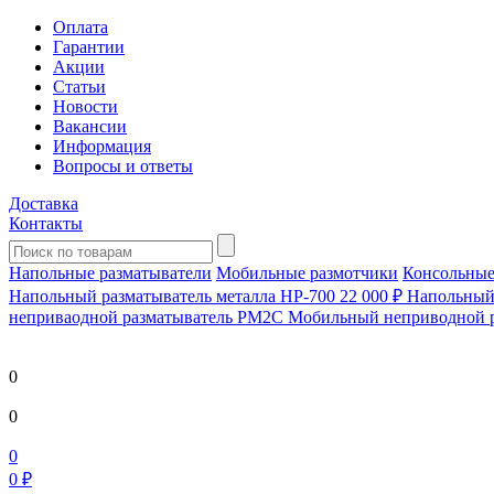
Оплата
Гарантии
Акции
Статьи
Новости
Вакансии
Информация
Вопросы и ответы
Доставка
Контакты
Напольные разматыватели
Мобильные размотчики
Консольные
Напольный разматыватель металла HP-700
22 000 ₽
Напольный 
непривaодной разматыватель РМ2С Мобильный неприводной 
0
0
0
0 ₽