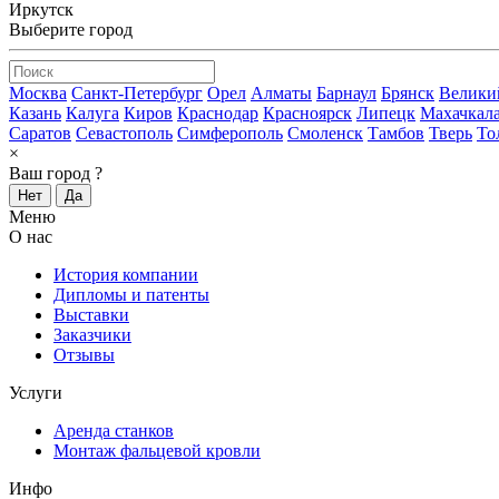
Иркутск
Выберите город
Москва
Санкт-Петербург
Орел
Алматы
Барнаул
Брянск
Велики
Казань
Калуга
Киров
Краснодар
Красноярск
Липецк
Махачкал
Саратов
Севастополь
Симферополь
Смоленск
Тамбов
Тверь
То
×
Ваш город
?
Нет
Да
Меню
О нас
История компании
Дипломы и патенты
Выставки
Заказчики
Отзывы
Услуги
Аренда станков
Монтаж фальцевой кровли
Инфо