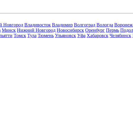
й Новгород
Владивосток
Владимир
Волгоград
Вологда
Воронеж
а
Минск
Нижний Новгород
Новосибирск
Оренбург
Пермь
Подол
льятти
Томск
Тула
Тюмень
Ульяновск
Уфа
Хабаровск
Челябинск