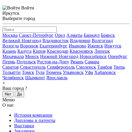
Войти
Иркутск
Выберите город
Москва
Санкт-Петербург
Орел
Алматы
Барнаул
Брянск
Великий Новгород
Владивосток
Владимир
Волгоград
Вологда
Воронеж
Екатеринбург
Иваново
Ижевск
Иркутск
Казань
Калуга
Киров
Краснодар
Красноярск
Липецк
Махачкала
Минск
Нижний Новгород
Новосибирск
Оренбург
Пермь
Подольск
Ростов-на-Дону
Рязань
Самара
Саратов
Севастополь
Симферополь
Смоленск
Тамбов
Тверь
Тольятти
Томск
Тула
Тюмень
Ульяновск
Уфа
Хабаровск
Челябинск
Шымкент
Ярославль
×
Ваш город
?
Нет
Да
Меню
О нас
История компании
Дипломы и патенты
Выставки
Заказчики