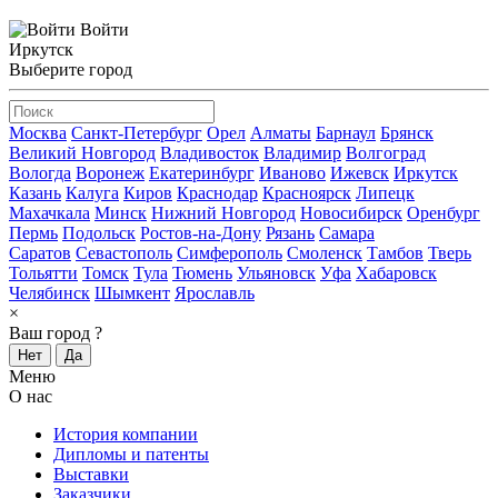
Войти
Иркутск
Выберите город
Москва
Санкт-Петербург
Орел
Алматы
Барнаул
Брянск
Великий Новгород
Владивосток
Владимир
Волгоград
Вологда
Воронеж
Екатеринбург
Иваново
Ижевск
Иркутск
Казань
Калуга
Киров
Краснодар
Красноярск
Липецк
Махачкала
Минск
Нижний Новгород
Новосибирск
Оренбург
Пермь
Подольск
Ростов-на-Дону
Рязань
Самара
Саратов
Севастополь
Симферополь
Смоленск
Тамбов
Тверь
Тольятти
Томск
Тула
Тюмень
Ульяновск
Уфа
Хабаровск
Челябинск
Шымкент
Ярославль
×
Ваш город
?
Нет
Да
Меню
О нас
История компании
Дипломы и патенты
Выставки
Заказчики