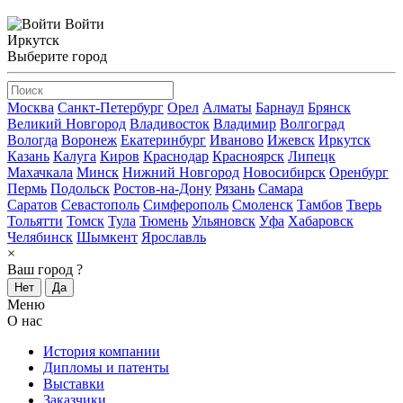
Войти
Иркутск
Выберите город
Москва
Санкт-Петербург
Орел
Алматы
Барнаул
Брянск
Великий Новгород
Владивосток
Владимир
Волгоград
Вологда
Воронеж
Екатеринбург
Иваново
Ижевск
Иркутск
Казань
Калуга
Киров
Краснодар
Красноярск
Липецк
Махачкала
Минск
Нижний Новгород
Новосибирск
Оренбург
Пермь
Подольск
Ростов-на-Дону
Рязань
Самара
Саратов
Севастополь
Симферополь
Смоленск
Тамбов
Тверь
Тольятти
Томск
Тула
Тюмень
Ульяновск
Уфа
Хабаровск
Челябинск
Шымкент
Ярославль
×
Ваш город
?
Нет
Да
Меню
О нас
История компании
Дипломы и патенты
Выставки
Заказчики