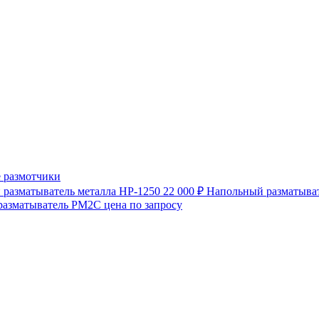
 размотчики
разматыватель металла HP-1250
22 000 ₽
Напольный разматыват
разматыватель РМ2С
цена по запросу