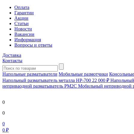
Оплата
Гарантии
Акции
Статьи
Новости
Вакансии
Информация
Вопросы и ответы
Доставка
Контакты
Напольные разматыватели
Мобильные размотчики
Консольные
Напольный разматыватель металла HP-700
22 000 ₽
Напольный 
непривaодной разматыватель РМ2С Мобильный неприводной 
0
0
0
0 ₽