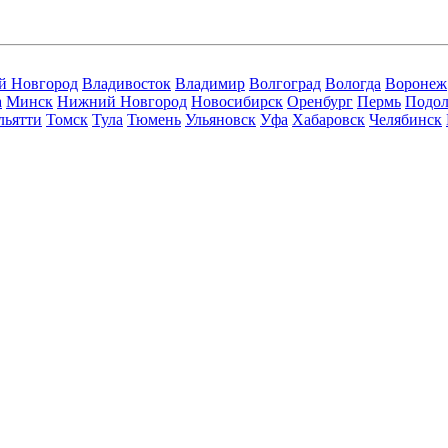
й Новгород
Владивосток
Владимир
Волгоград
Вологда
Воронеж
а
Минск
Нижний Новгород
Новосибирск
Оренбург
Пермь
Подол
льятти
Томск
Тула
Тюмень
Ульяновск
Уфа
Хабаровск
Челябинск