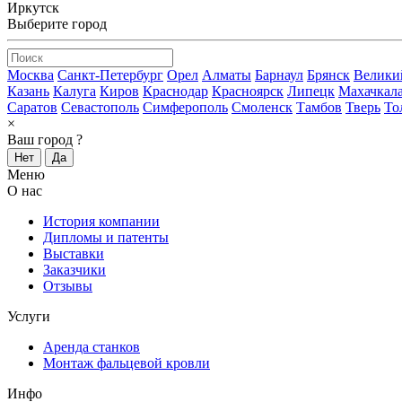
Иркутск
Выберите город
Москва
Санкт-Петербург
Орел
Алматы
Барнаул
Брянск
Велики
Казань
Калуга
Киров
Краснодар
Красноярск
Липецк
Махачкал
Саратов
Севастополь
Симферополь
Смоленск
Тамбов
Тверь
То
×
Ваш город
?
Нет
Да
Меню
О нас
История компании
Дипломы и патенты
Выставки
Заказчики
Отзывы
Услуги
Аренда станков
Монтаж фальцевой кровли
Инфо