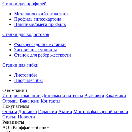
Станки для профилей
Металлический штакетник
Профиль гипсокартона
Шляпный/омега профиль
Станки для водостоков
Фальцеосадочные станки
Зиговочные машины
Станок для ребер жесткости
Станки для гибки
Листогибы
Профилегибы
О компании
История компании
Дипломы и патенты
Выставки
Заказчики
Отзывы
Вакансии
Контакты
Покупателям
Оплата
Доставка
Гарантии
Акции
Монтаж фальцевой кровли
Статьи
Новости
Реквизиты
АО «Райффайзенбанк»