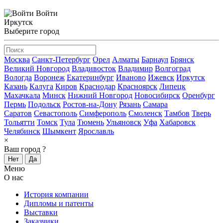
Войти
Иркутск
Выберите город
Москва
Санкт-Петербург
Орел
Алматы
Барнаул
Брянск
Великий Новгород
Владивосток
Владимир
Волгоград
Вологда
Воронеж
Екатеринбург
Иваново
Ижевск
Иркутск
Казань
Калуга
Киров
Краснодар
Красноярск
Липецк
Махачкала
Минск
Нижний Новгород
Новосибирск
Оренбург
Пермь
Подольск
Ростов-на-Дону
Рязань
Самара
Саратов
Севастополь
Симферополь
Смоленск
Тамбов
Тверь
Тольятти
Томск
Тула
Тюмень
Ульяновск
Уфа
Хабаровск
Челябинск
Шымкент
Ярославль
×
Ваш город
?
Нет
Да
Меню
О нас
История компании
Дипломы и патенты
Выставки
Заказчики