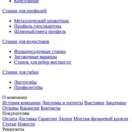
Консольные
Станки для профилей
Металлический штакетник
Профиль гипсокартона
Шляпный/омега профиль
Станки для водостоков
Фальцеосадочные станки
Зиговочные машины
Станок для ребер жесткости
Станки для гибки
Листогибы
Профилегибы
О компании
История компании
Дипломы и патенты
Выставки
Заказчики
Отзывы
Вакансии
Контакты
Покупателям
Оплата
Доставка
Гарантии
Акции
Монтаж фальцевой кровли
Статьи
Новости
Реквизиты