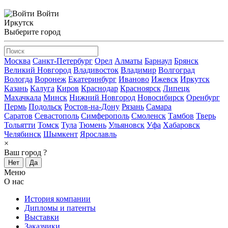
Войти
Иркутск
Выберите город
Москва
Санкт-Петербург
Орел
Алматы
Барнаул
Брянск
Великий Новгород
Владивосток
Владимир
Волгоград
Вологда
Воронеж
Екатеринбург
Иваново
Ижевск
Иркутск
Казань
Калуга
Киров
Краснодар
Красноярск
Липецк
Махачкала
Минск
Нижний Новгород
Новосибирск
Оренбург
Пермь
Подольск
Ростов-на-Дону
Рязань
Самара
Саратов
Севастополь
Симферополь
Смоленск
Тамбов
Тверь
Тольятти
Томск
Тула
Тюмень
Ульяновск
Уфа
Хабаровск
Челябинск
Шымкент
Ярославль
×
Ваш город
?
Нет
Да
Меню
О нас
История компании
Дипломы и патенты
Выставки
Заказчики