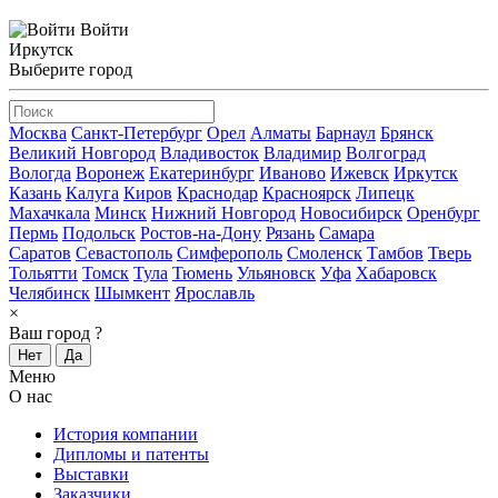
Войти
Иркутск
Выберите город
Москва
Санкт-Петербург
Орел
Алматы
Барнаул
Брянск
Великий Новгород
Владивосток
Владимир
Волгоград
Вологда
Воронеж
Екатеринбург
Иваново
Ижевск
Иркутск
Казань
Калуга
Киров
Краснодар
Красноярск
Липецк
Махачкала
Минск
Нижний Новгород
Новосибирск
Оренбург
Пермь
Подольск
Ростов-на-Дону
Рязань
Самара
Саратов
Севастополь
Симферополь
Смоленск
Тамбов
Тверь
Тольятти
Томск
Тула
Тюмень
Ульяновск
Уфа
Хабаровск
Челябинск
Шымкент
Ярославль
×
Ваш город
?
Нет
Да
Меню
О нас
История компании
Дипломы и патенты
Выставки
Заказчики