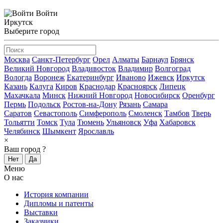
Войти
Иркутск
Выберите город
Москва
Санкт-Петербург
Орел
Алматы
Барнаул
Брянск
Великий Новгород
Владивосток
Владимир
Волгоград
Вологда
Воронеж
Екатеринбург
Иваново
Ижевск
Иркутск
Казань
Калуга
Киров
Краснодар
Красноярск
Липецк
Махачкала
Минск
Нижний Новгород
Новосибирск
Оренбург
Пермь
Подольск
Ростов-на-Дону
Рязань
Самара
Саратов
Севастополь
Симферополь
Смоленск
Тамбов
Тверь
Тольятти
Томск
Тула
Тюмень
Ульяновск
Уфа
Хабаровск
Челябинск
Шымкент
Ярославль
×
Ваш город
?
Нет
Да
Меню
О нас
История компании
Дипломы и патенты
Выставки
Заказчики