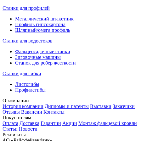
Станки для профилей
Металлический штакетник
Профиль гипсокартона
Шляпный/омега профиль
Станки для водостоков
Фальцеосадочные станки
Зиговочные машины
Станок для ребер жесткости
Станки для гибки
Листогибы
Профилегибы
О компании
История компании
Дипломы и патенты
Выставки
Заказчики
Отзывы
Вакансии
Контакты
Покупателям
Оплата
Доставка
Гарантии
Акции
Монтаж фальцевой кровли
Статьи
Новости
Реквизиты
АО «Райффайзенбанк»